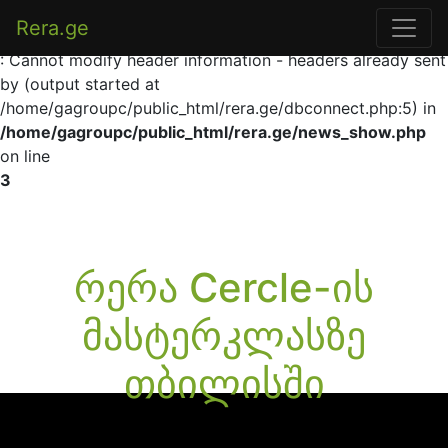
Rera.ge
Warning
: Cannot modify header information - headers already sent
by (output started at
/home/gagroupc/public_html/rera.ge/dbconnect.php:5) in
/home/gagroupc/public_html/rera.ge/news_show.php
on line
3
რერა Cercle-ის
მასტერკლასზე
თბილისში