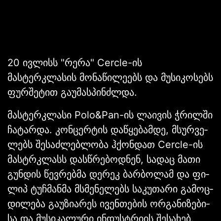
20 ივლისს "რერა" Cercle-ის
მასტერკლასის მონაწილეებს და მუსიკოსებს
ფურშეტით გაუმასპინძლდა.
მასტერკლასი Polo&Pan-ის ლაივის ჭრილში
ჩატარდა. კონ­ცერ­ტის და­წყე­ბამ­დე, მსურ­ვე­
ლებს შე­საძ­ლებ­ლო­ბა ჰქონ­დათ Cercle-ის
მას­ტრკლასს დას­წრე­ბოდ­ნენ, სა­დაც მათი
გუნ­დის წევ­რე­ბმა დე­რეკ ბარ­ბო­ლამ და ფი­
ლიპ ტუჩ­მა­ნმა მსმე­ნე­ლებს სა­კუ­თა­რი გა­მოც­
დი­ლე­ბა გა­უ­ზი­ა­რეს ივენ­თე­ბის ორ­გა­ნი­ზე­ბი­
სა და მუ­სი­კა­ლუ­რი ინ­დუსტრი­ის შე­სა­ხებ.